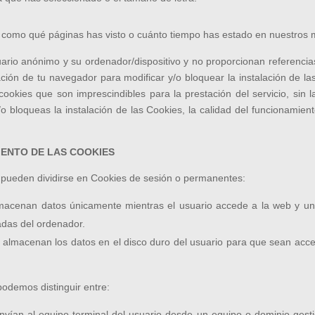
, como qué páginas has visto o cuánto tiempo has estado en nuestros 
rio anónimo y su ordenador/dispositivo y no proporcionan referenci
ón de tu navegador para modificar y/o bloquear la instalación de las
cookies que son imprescindibles para la prestación del servicio, sin
o bloqueas la instalación de las Cookies, la calidad del funcionamien
MIENTO DE LAS COOKIES
 pueden dividirse en Cookies de sesión o permanentes:
macenan datos únicamente mientras el usuario accede a la web y 
radas del ordenador.
almacenan los datos en el disco duro del usuario para que sean acced
podemos distinguir entre:
vían al equipo terminal del usuario desde un equipo o dominio gesti