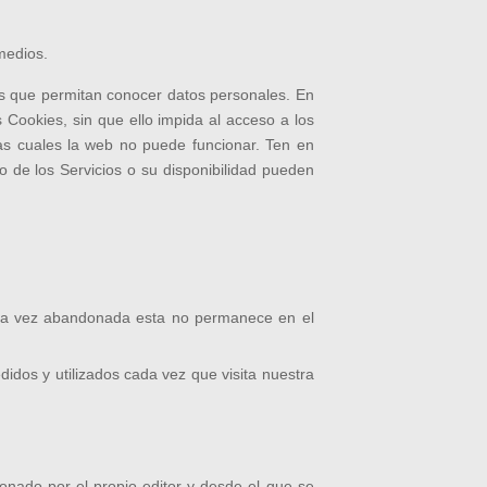
medios.
as que permitan conocer datos personales. En
 Cookies, sin que ello impida al acceso a los
 las cuales la web no puede funcionar. Ten en
to de los Servicios o su disponibilidad pueden
una vez abandonada esta no permanece en el
idos y utilizados cada vez que visita nuestra
onado por el propio editor y desde el que se