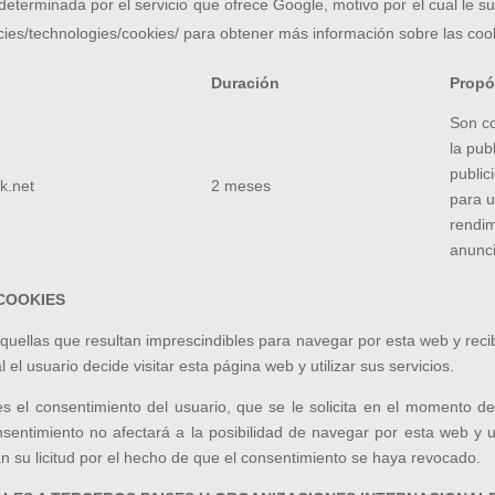
determinada por el servicio que ofrece Google, motivo por el cual le s
icies/technologies/cookies/ para obtener más información sobre las coo
Duración
Propó
Son co
la pub
public
ck.net
2 meses
para u
rendim
anunci
 COOKIES
aquellas que resultan imprescindibles para navegar por esta web y recibir
 el usuario decide visitar esta página web y utilizar sus servicios.
es el consentimiento del usuario, que se le solicita en el momento 
entimiento no afectará a la posibilidad de navegar por esta web y uti
n su licitud por el hecho de que el consentimiento se haya revocado.