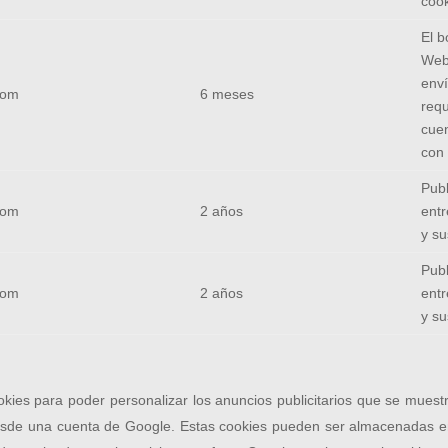
coo
El b
Web
enví
com
6 meses
requ
cuen
con 
Publ
com
2 años
ent
y su
Publ
com
2 años
ent
y su
kies para poder personalizar los anuncios publicitarios que se muest
desde una cuenta de Google. Estas cookies pueden ser almacenadas en