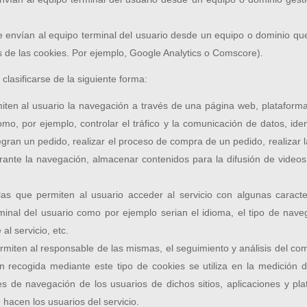
 envían al equipo terminal del usuario desde un equipo o dominio que 
és de las cookies. Por ejemplo, Google Analytics o Comscore).
 clasificarse de la siguiente forma:
ten al usuario la navegación a través de una página web, plataforma o 
omo, por ejemplo, controlar el tráfico y la comunicación de datos, ide
egran un pedido, realizar el proceso de compra de un pedido, realizar la
urante la navegación, almacenar contenidos para la difusión de videos
s que permiten al usuario acceder al servicio con algunas caracter
rminal del usuario como por ejemplo serian el idioma, el tipo de naveg
l servicio, etc.
miten al responsable de las mismas, el seguimiento y análisis del com
 recogida mediante este tipo de cookies se utiliza en la medición de
es de navegación de los usuarios de dichos sitios, aplicaciones y pla
 hacen los usuarios del servicio.