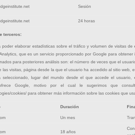
dgeinstitute.net
Sesión
dgeinstitute.net
24 horas
e terceros:
poder elaborar estadísticas sobre el tráfico y volumen de visitas de
Analytics, que es un servicio proporcionado por Google para obtener 
nados para posteriores análisis son: el número de veces que el usuario 
 de las visitas, página desde la que el usuario ha accedido al sitio web
ha seleccionado, lugar del mundo desde el que accede el usuario, e
ofrece Google, motivo por el cual le sugerimos que consul
ologies/cookies/ para obtener más información sobre las cookies que us
o
Duración
Fin
com
Un mes
Tran
Cons
com
18 años