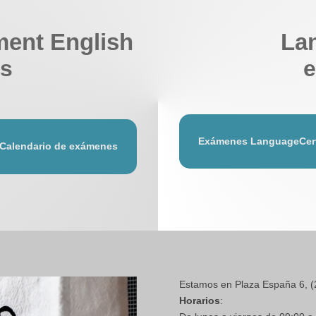
ent English
La
s
Exámenes LanguageCer
Calendario de exámenes
Estamos en Plaza España 6, (
Horarios
: