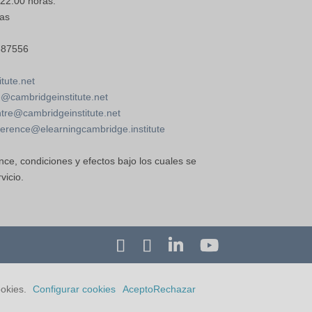
 22:00 horas.
as
587556
tute.net
@cambridgeinstitute.net
re@cambridgeinstitute.net
erence@elearningcambridge.institute
nce, condiciones y efectos bajo los cuales se
vicio.
ookies.
Configurar cookies
Acepto
Rechazar