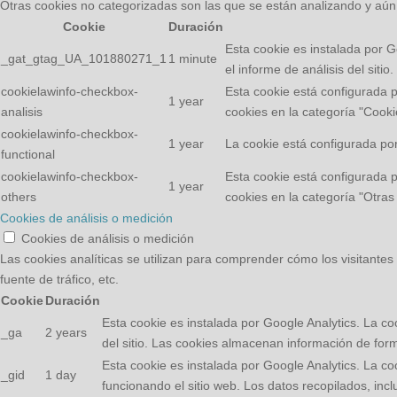
Otras cookies no categorizadas son las que se están analizando y aún 
Cookie
Duración
Esta cookie es instalada por Go
_gat_gtag_UA_101880271_1
1 minute
el informe de análisis del sit
cookielawinfo-checkbox-
Esta cookie está configurada 
1 year
analisis
cookies en la categoría "Cooki
cookielawinfo-checkbox-
1 year
La cookie está configurada por
functional
cookielawinfo-checkbox-
Esta cookie está configurada 
1 year
others
cookies en la categoría "Otras
Cookies de análisis o medición
Cookies de análisis o medición
Las cookies analíticas se utilizan para comprender cómo los visitantes 
fuente de tráfico, etc.
Cookie
Duración
Esta cookie es instalada por Google Analytics. La coo
_ga
2 years
del sitio. Las cookies almacenan información de for
Esta cookie es instalada por Google Analytics. La co
_gid
1 day
funcionando el sitio web. Los datos recopilados, inc