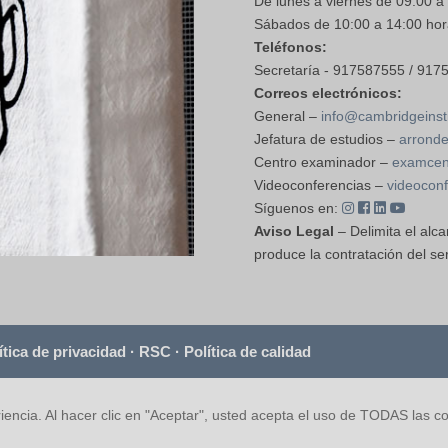
De lunes a viernes de 09:00 a
Sábados de 10:00 a 14:00 hor
Teléfonos:
Secretaría - 917587555 / 917
Correos electrónicos:
General –
info@cambridgeinsti
Jefatura de estudios –
arronde
Centro examinador –
examcent
Videoconferencias –
videoconf
Síguenos en:
Aviso Legal
– Delimita el alca
produce la contratación del ser
ítica de privacidad
·
RSC
·
Política de calidad
iencia. Al hacer clic en "Aceptar", usted acepta el uso de TODAS las c