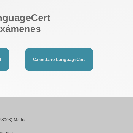
nguageCert
exámenes
t
Calendario LanguageCert
28008) Madrid