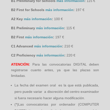
B1 Preliminary for Schools
más información
:
115 €
B2 First for Schools
más información
:
197 €
A2 Key
más información
:
100 €
B1 Preliminary
más información
:
115 €
B2 First
más información
:
197 €
C1 Advanced
más información
:
210 €
C2 Proficiency
más información
:
220 €
ATENCIÓN:
Para las convocatorias DIGITAL deben
registrarse cuanto antes, ya que las plazas son
limitadas.
La fecha del examen oral es la que está publicada,
pero puede variar a discreción del centro examinador
si fuera necesario hacer alguna modificación.
(*)Las convocatorias por ordenador (COMPUTER