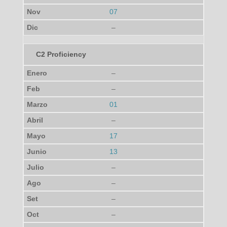
07
–
C2 Proficiency
–
–
01
–
17
13
–
–
–
–