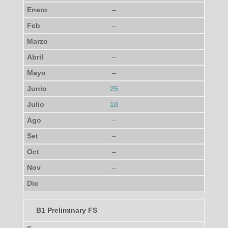
–
–
–
–
–
25
18
–
–
–
–
–
B1
Preliminary
FS