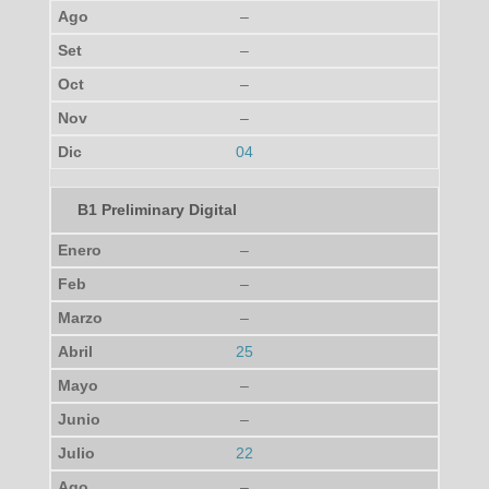
–
–
–
–
04
B1 Preliminary Digital
–
–
–
25
–
–
22
–