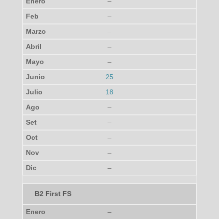
–
–
–
–
–
25
18
–
–
–
–
–
B2 First FS
–