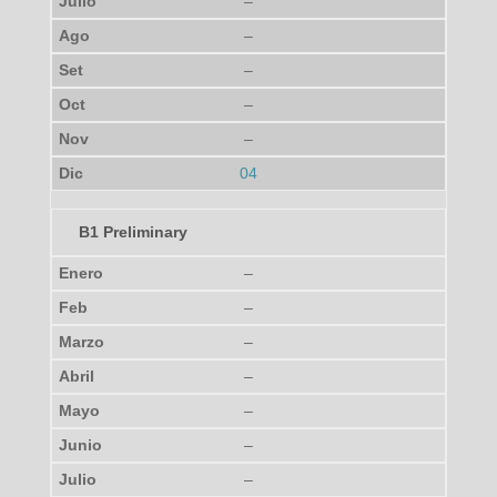
–
–
–
–
–
04
B1 Preliminary
–
–
–
–
–
–
–