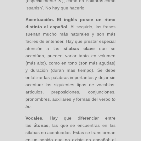
(especialmente ‘S’), como en Palabras como
‘spanish’. No hay que hacerlo.
Acentuación.
El inglés posee un ritmo
distinto al español
.
Al seguirlo, las frases
suenan mucho más naturales y son más
fáciles de entender. Hay que prestar especial
atención a las
sílabas clave
que se
acentúan, pueden variar tanto en volumen
(más alto), como en tono (son más agudas)
y duración (duran más tiempo). Se debe
enfatizar las palabras importantes y dejar sin
acentuar los siguientes tipos de vocablos:
artículos, preposiciones, conjunciones,
pronombres, auxiliares y formas del verbo
to
be
.
Vocales.
Hay que diferenciar entre
las
átonas,
las que se encuentras en las
sílabas no acentuadas. Estas se transforman
en un sonido que no existe en español: el