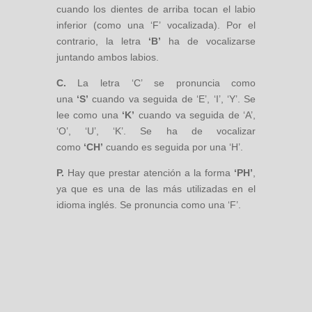
cuando los dientes de arriba tocan el labio
inferior (como una ‘F’ vocalizada). Por el
contrario, la letra
‘B’
ha de vocalizarse
juntando ambos labios.
C.
La letra ‘C’ se pronuncia como
una
‘S’
cuando va seguida de ‘E’, ‘I’, ‘Y’. Se
lee como una
‘K’
cuando va seguida de ‘A’,
‘O’, ‘U’, ‘K’. Se ha de vocalizar
como
‘CH’
cuando es seguida por una ‘H’.
P.
Hay que prestar atención a la forma
‘PH’
,
ya que es una de las más utilizadas en el
idioma inglés. Se pronuncia como una ‘F’.