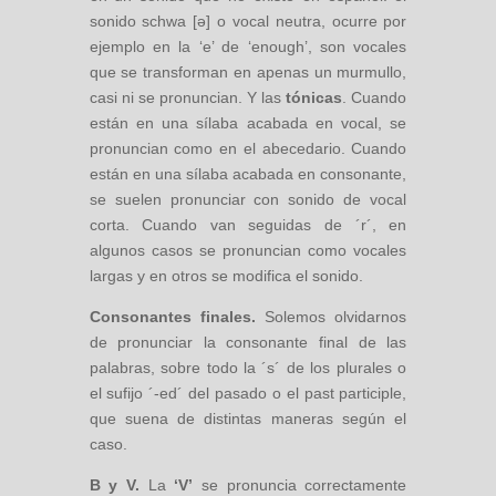
sonido schwa [ə] o vocal neutra, ocurre por
ejemplo en la ‘e’ de ‘enough’, son vocales
que se transforman en apenas un murmullo,
casi ni se pronuncian. Y las
tónicas
. Cuando
están en una sílaba acabada en vocal, se
pronuncian como en el abecedario. Cuando
están en una sílaba acabada en consonante,
se suelen pronunciar con sonido de vocal
corta. Cuando van seguidas de ´r´, en
algunos casos se pronuncian como vocales
largas y en otros se modifica el sonido.
Consonantes finales.
Solemos olvidarnos
de pronunciar la consonante final de las
palabras, sobre todo la ´s´ de los plurales o
el sufijo ´-ed´ del pasado o el past participle,
que suena de distintas maneras según el
caso.
B y V.
La
‘V’
se pronuncia correctamente