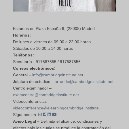
Estamos en Plaza España 6, (28008) Madrid
Horarios
:
De lunes a viernes de 09:00 a 22:00 horas.
Sábados de 10:00 a 14:00 horas
Teléfonos:
Secretaría - 917587555 / 917587556
Correos electrónicos:
General –
info@cambridgeinstitute.net
Jefatura de estudios –
arronde@cambridgeinstitute.net
Centro examinador –
examcentre@cambridgeinstitute.net
Videoconferencias –
videoconference@elearningcambridge.institute
Síguenos en:
Aviso Legal
– Delimita el alcance, condiciones y
efectos bajo los cuales se produce la contratación del