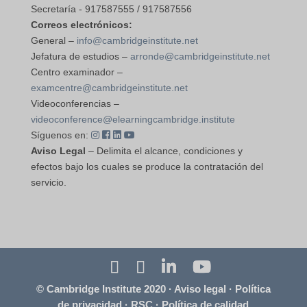
Secretaría - 917587555 / 917587556
Correos electrónicos:
General –
info@cambridgeinstitute.net
Jefatura de estudios –
arronde@cambridgeinstitute.net
Centro examinador –
examcentre@cambridgeinstitute.net
Videoconferencias –
videoconference@elearningcambridge.institute
Síguenos en:
Aviso Legal
– Delimita el alcance, condiciones y
efectos bajo los cuales se produce la contratación del
servicio.
© Cambridge Institute 2020 ·
Aviso legal
·
Política
de privacidad
·
RSC
·
Política de calidad