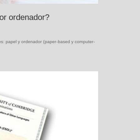
or ordenador?
es: papel y ordenador (paper-based y computer-