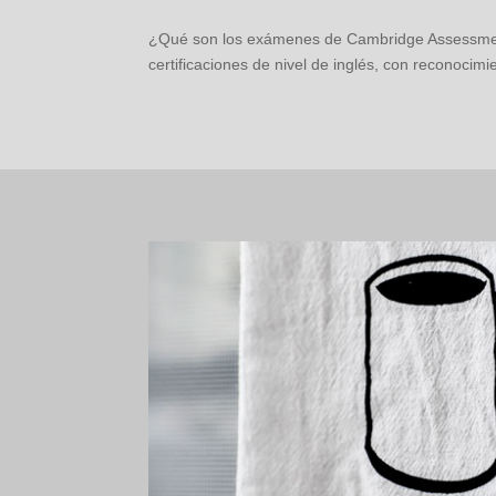
¿Qué son los exámenes de Cambridge Assessment
certificaciones de nivel de inglés, con reconoci