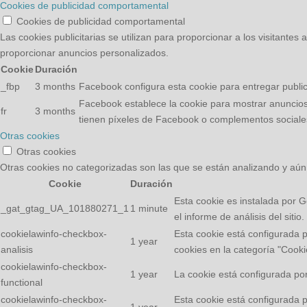
Cookies de publicidad comportamental
Cookies de publicidad comportamental
Las cookies publicitarias se utilizan para proporcionar a los visitante
proporcionar anuncios personalizados.
Cookie
Duración
_fbp
3 months
Facebook configura esta cookie para entregar public
Facebook establece la cookie para mostrar anuncios 
fr
3 months
tienen píxeles de Facebook o complementos social
Otras cookies
Otras cookies
Otras cookies no categorizadas son las que se están analizando y aún 
Cookie
Duración
Esta cookie es instalada por Go
_gat_gtag_UA_101880271_1
1 minute
el informe de análisis del sit
cookielawinfo-checkbox-
Esta cookie está configurada 
1 year
analisis
cookies en la categoría "Cooki
cookielawinfo-checkbox-
1 year
La cookie está configurada por
functional
cookielawinfo-checkbox-
Esta cookie está configurada 
1 year