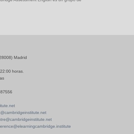
28008) Madrid
 22:00 horas.
as
587556
tute.net
@cambridgeinstitute.net
re@cambridgeinstitute.net
erence@elearningcambridge.institute