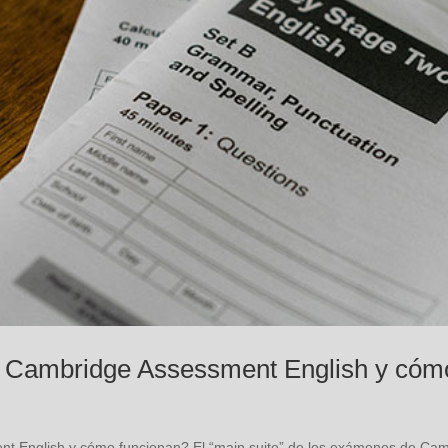
 Cambridge Assessment English y cóm
 English y cómo funcionan? El “main suite” de los exámenes de Cam