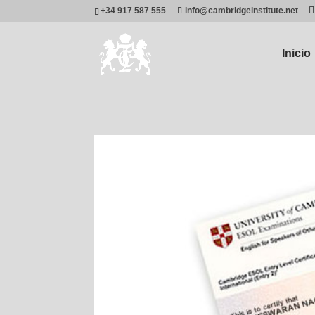
+34 917 587 555
info@cambridgeinstitute.net
Inicio