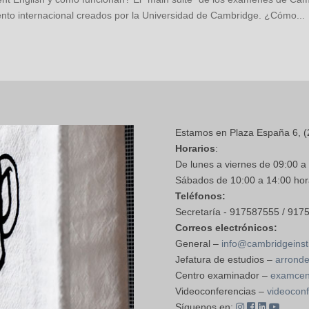
miento internacional creados por la Universidad de Cambridge. ¿Cómo...
Estamos en Plaza España 6, (
Horarios
:
De lunes a viernes de 09:00 a
Sábados de 10:00 a 14:00 hor
Teléfonos:
Secretaría - 917587555 / 917
Correos electrónicos:
General –
info@cambridgeinsti
Jefatura de estudios –
arronde
Centro examinador –
examcent
Videoconferencias –
videoconf
Síguenos en: