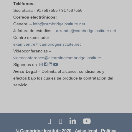
Teléfonos:
Secretaría - 917587555 / 917587556
Correos electrónicos:
General –
info@cambridgeinstitute.net
Jefatura de estudios –
arronde@cambridgeinstitute.net
Centro examinador –
examcentre@cambridgeinstitute.net
Videoconferencias –
videoconference@elearningcambridge.institute
Síguenos en:
Aviso Legal
– Delimita el alcance, condiciones y
efectos bajo los cuales se produce la contratación del
servicio.
© Cambridge Institute 2020 ·
Aviso legal
·
Política