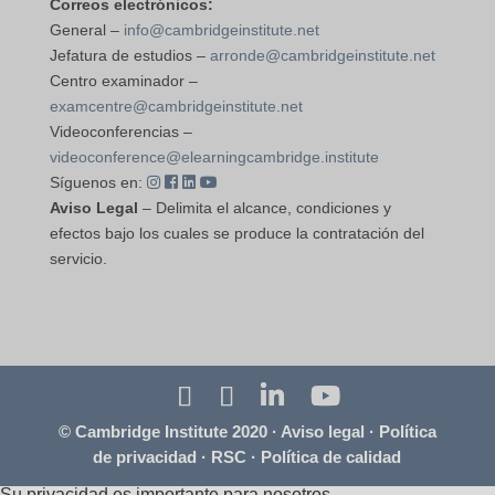
Correos electrónicos:
General –
info@cambridgeinstitute.net
Jefatura de estudios –
arronde@cambridgeinstitute.net
Centro examinador –
examcentre@cambridgeinstitute.net
Videoconferencias –
videoconference@elearningcambridge.institute
Síguenos en:
Aviso Legal
– Delimita el alcance, condiciones y
efectos bajo los cuales se produce la contratación del
servicio.
© Cambridge Institute 2020 ·
Aviso legal
·
Política
de privacidad
·
RSC
·
Política de calidad
Su privacidad es importante para nosotros