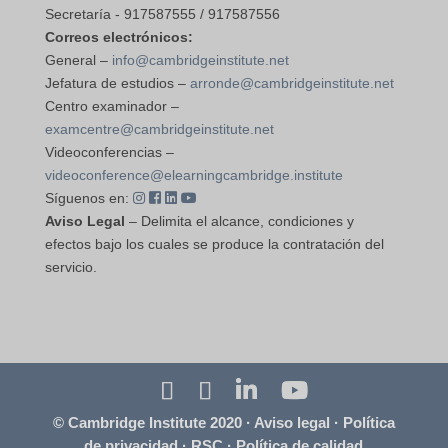
Secretaría - 917587555 / 917587556
Correos electrónicos:
General –
info@cambridgeinstitute.net
Jefatura de estudios –
arronde@cambridgeinstitute.net
Centro examinador –
examcentre@cambridgeinstitute.net
Videoconferencias –
videoconference@elearningcambridge.institute
Síguenos en:
Aviso Legal
– Delimita el alcance, condiciones y
efectos bajo los cuales se produce la contratación del
servicio.
© Cambridge Institute 2020 ·
Aviso legal
·
Política
de privacidad
·
RSC
·
Política de calidad